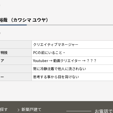
 裕哉
（カワシマ ユウヤ）
クリエイティブマネージャー
・特技
PCの前にいること・
リア
Youtuber → 動画クリエイター → ？？？
常に冷静沈着で他人に流されない
トー
思考する事から目を背けない
探す
新築戸建て
お電話で