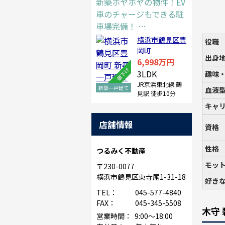
新築ホヤホヤの物件！EV
車のチャージもできる駐
車場完備！ …
横浜市鶴見区豊
役職
岡町
出身
6,998
万円
3LDK
趣味
JR京浜東北線 鶴
新築一戸建て
血液
見駅 徒歩10分
キャ
店舗情報
資格
性格
つるみく不動産
モッ
〒230-0077
横浜市鶴見区東寺尾1-31-18
好き
TEL：
045-577-4840
FAX：
045-345-5508
木守
営業時間：
9:00～18:00