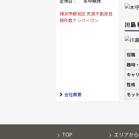
定休日：
年中無休
横浜市鶴見区 売買不動産登
録件数ナンバーワン
川島
役職
趣味
キャ
性格
会社概要
モッ
TOP
エリアから