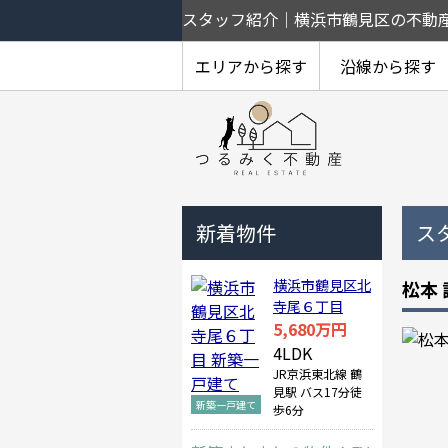
スタッフ紹介｜横浜市鶴見区の不動
エリアから探す
沿線から探す
鶴見中央
鶴見
上末吉
下末吉
東寺尾
北寺尾
駒岡
馬場
獅子ヶ谷
矢向
尻手
小野町
潮田町
平安町
生麦
鶴見駅
京急鶴見駅
生麦駅
花月総持寺駅
鶴見市場駅
鶴見小野駅
矢向駅
新着物件
ス
横浜市鶴見区北
松本
寺尾６丁目
5,680
万円
4LDK
JR京浜東北線 鶴
見駅 バス17分徒
新築一戸建て
歩6分