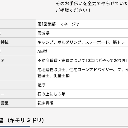
そのお手伝いを全力でやらせてい
ご相談ください！
第1営業部 マネージャー
地
茨城県
・特技
キャンプ、ボルダリング、スノーボード、筋トレ
型
AB型
リア
不動産賃貸・売買について10年ほどやっておりま
宅地建物取引士、住宅ローンアドバイザー、ファ
管理士、測量士補
温厚
トー
石の上にも３年
な言葉
初志貫徹
 碧
（キモリ ミドリ）