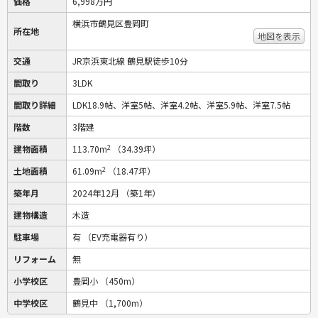
価格
6,998万円
横浜市鶴見区豊岡町
所在地
地図を表示
交通
JR京浜東北線 鶴見駅徒歩10分
間取り
3LDK
間取り詳細
LDK18.9帖、洋室5帖、洋室4.2帖、洋室5.9帖、洋室7.5帖
階数
3階建
2
建物面積
113.70m
（34.39坪）
2
土地面積
61.09m
（18.47坪）
築年月
2024年12月
（築1年）
建物構造
木造
駐車場
有
（EV充電器有り）
リフォーム
無
小学校区
豊岡小
（450m）
中学校区
鶴見中
（1,700m）