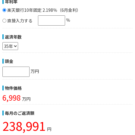
年利率
楽天銀行10年固定 2.198％（6月金利）
％
直接入力する
返済年数
頭金
万円
物件価格
6,998
万円
毎月のご返済額
238,991
円