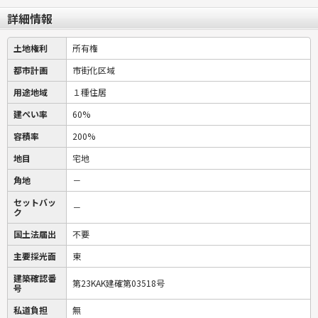
詳細情報
土地権利
所有権
都市計画
市街化区域
用途地域
１種住居
建ぺい率
60%
容積率
200%
地目
宅地
角地
－
セットバッ
－
ク
国土法届出
不要
主要採光面
東
建築確認番
第23KAK建確第03518号
号
私道負担
無