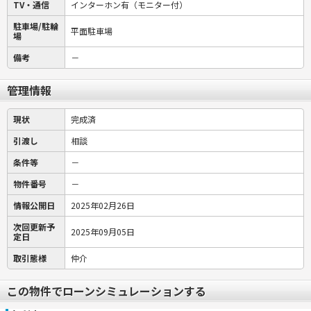
TV・通信
インターホン有（モニター付）
駐車場/駐輪
平面駐車場
場
備考
－
管理情報
現状
完成済
引渡し
相談
条件等
－
物件番号
－
情報公開日
2025年02月26日
次回更新予
2025年09月05日
定日
取引態様
仲介
この物件でローンシミュレーションする