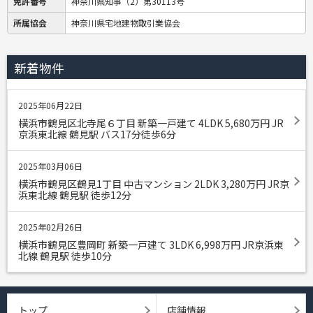
免許番号
神奈川県知事（2）第30113号
所属協会
神奈川県宅地建物取引業協会
新着物件
2025年06月22日
横浜市鶴見区北寺尾６丁目 新築一戸建て 4LDK 5,680
万円
JR
京浜東北線 鶴見駅 バス17分徒歩6分
2025年03月06日
横浜市鶴見区鶴見1丁目 中古マンション 2LDK 3,280
万円
JR京
浜東北線 鶴見駅 徒歩12分
2025年02月26日
横浜市鶴見区豊岡町 新築一戸建て 3LDK 6,998
万円
JR京浜東
北線 鶴見駅 徒歩10分
トップ
店舗情報