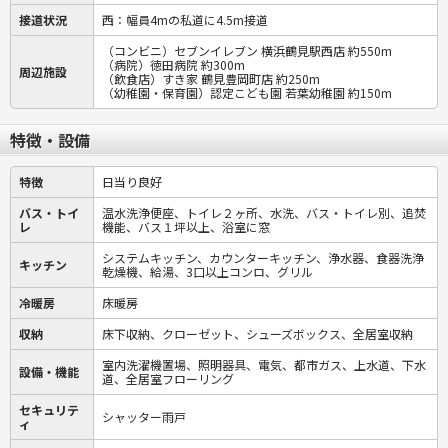
接道状況
西：幅員4mの私道に4.5m接道
（コンビニ）セブンイレブン 横浜鶴見駅西店 約550m
（病院）徳田病院 約300m
周辺施設
（飲食店）すき家 鶴見豊岡町店 約250m
（幼稚園・保育園）認定こども園 若葉幼稚園 約150m
特徴・設備
特徴
日当り良好
バス・トイ
温水洗浄便座、トイレ２ヶ所、水洗、バス・トイレ別、追焚
レ
機能、バス１坪以上、浴室に窓
システムキッチン、カウンターキッチン、浄水器、食器洗浄
キッチン
乾燥機、給湯、3口以上コンロ、グリル
冷暖房
床暖房
収納
床下収納、クローゼット、シューズボックス、全居室収納
室内洗濯機置場、照明器具、電気、都市ガス、上水道、下水
設備・機能
道、全居室フローリング
セキュリテ
シャッター雨戸
ィ