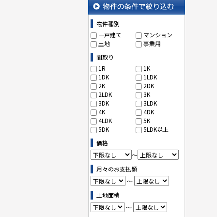
沿線・駅から探す
物件の条件で絞り込む
物件種別
一戸建て
マンション
土地
事業用
間取り
1R
1K
1DK
1LDK
2K
2DK
2LDK
3K
3DK
3LDK
4K
4DK
4LDK
5K
5DK
5LDK以上
価格
～
月々のお支払額
～
土地面積
～