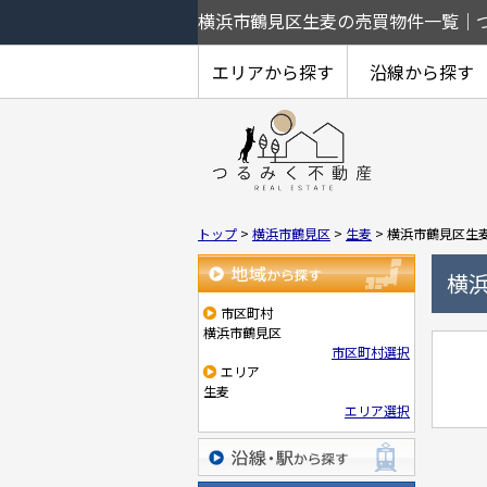
横浜市鶴見区生麦の売買物件一覧｜
エリアから探す
沿線から探す
鶴見中央
鶴見
上末吉
下末吉
東寺尾
北寺尾
駒岡
馬場
獅子ヶ谷
矢向
尻手
小野町
潮田町
平安町
生麦
鶴見駅
京急鶴見駅
生麦駅
花月総持寺駅
鶴見市場駅
鶴見小野駅
矢向駅
トップ
>
横浜市鶴見区
>
生麦
>
横浜市鶴見区生
横
地域から探す
市区町村
横浜市鶴見区
市区町村選択
エリア
生麦
エリア選択