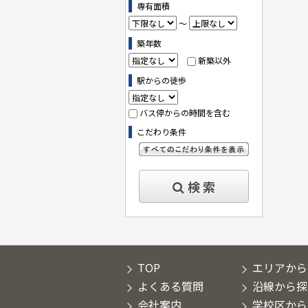
専有面積
～
築年数
新築以外
駅からの徒歩
バス停からの時間を含む
こだわり条件
すべてのこだわり条件を見る
検 索
TOP
エリアから
よくある質問
沿線から探
会社案内
学校区から