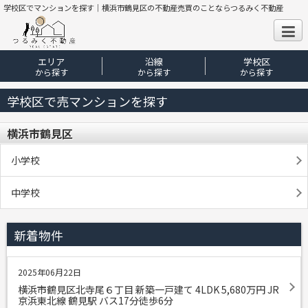
学校区でマンションを探す｜横浜市鶴見区の不動産売買のことならつるみく不動産
エリア
沿線
学校区
から探す
から探す
から探す
学校区で売マンションを探す
横浜市鶴見区
小学校
中学校
新着物件
2025年06月22日
横浜市鶴見区北寺尾６丁目 新築一戸建て 4LDK 5,680
万円
JR
京浜東北線 鶴見駅 バス17分徒歩6分